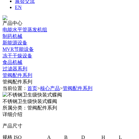
展会交流
EN
产品中心
电能水平管蒸发机组
制药机械
新能源设备
MVR节能设备
冻干干燥设备
食品机械
过滤器系列
管阀配件系列
管阀配件系列
当前位置：
首页
>
核心产品
>
管阀配件系列
不锈钢卫生级快装式蝶阀
所属分类：管阀配件系列
详细介绍
产品尺寸
规格 ISO
A
B
D
H
L