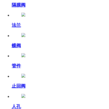
隔膜阀
法兰
蝶阀
管件
止回阀
人孔