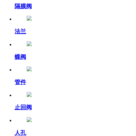
隔膜阀
法兰
蝶阀
管件
止回阀
人孔